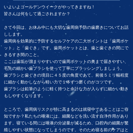
いよいよゴールデンウイークがやってきますね！
皆さんは何をして過ごされますか？
さて今回は、お休み中にも大切な歯周病予防の歯磨きについてお話
しします。
歯周病を効果的に予防するセルフケアの二大ポイントは「歯周ポケ
ット」と「歯ぐき」です。歯周ポケットとは、歯と歯ぐきの間にで
きるすき間のこと。
ここは歯垢が溜まりやすいので歯周ポケットの奥まで届きやすい、
毛先の細かい歯ブラシを使って丁寧にブラッシングしましょう。
歯ブラシと歯ぐきの境目に４５度の角度であて、前後５ミリ幅程度
に細かく動かしながら軽い力で１本ずつ磨くのがコツです。
歯ブラシは鉛筆のように軽く持つと余計な力が入らずに細かい動き
もしやすくなります。
ところで、歯周病リスクが特に高まるのは就寝中であることはご存
知ですか？私たちの唾液には、細菌などを洗い流す自浄作用があり
ます。寝ている間には唾液の分泌量が減るため、口腔内の細菌が繁
殖しやすい状態になってしまうのです。そのため寝る前のケアはと