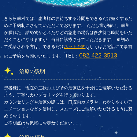
きらら歯科では、患者様のお待ちする時間をできるだけ短くするた
めに予約制にさせていただいております。 ただし歯が痛い、歯茎
が腫れた、詰め物がとれたなどの急患の場合は多少待ち時間をいた
だくことになりますが、当日に診療させていただきます。 ※初め
て受診される方は、できるだけ
ネット予約
もしくはお電話にて事前
082-422-3513
TEL：
のご予約をお願いいたします。
治療の説明
患者様に、現在の症状およびその治療法を十分にご理解いただける
よう、丁寧なカウンセリングを行っております。
カウンセリングや治療の際には、口腔内カメラや、わかりやすいア
ニメーションなどを使用し、スムーズにご理解いただけるように努
めております。
ご不明点はお気軽にお尋ねください。