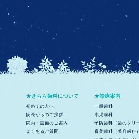
★きらら歯科について
★診療案内
初めての方へ
一般歯科
院長からのご挨拶
小児歯科
院内・設備のご案内
予防歯科（歯のクリ
よくあるご質問
審美歯科（美容歯科