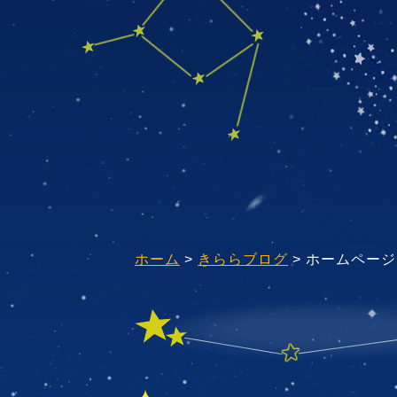
ホーム
>
きららブログ
> ホームペー