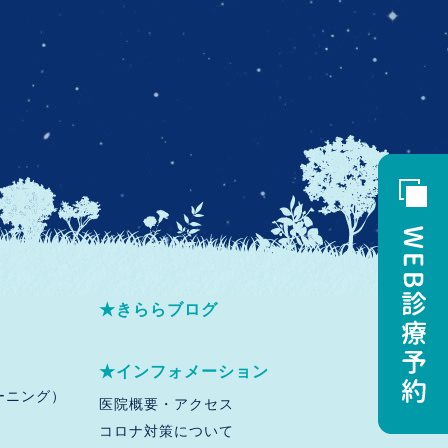
★
きららブログ
★インフォメーション
ーニング）
医院概要・アクセス
）
コロナ対策について